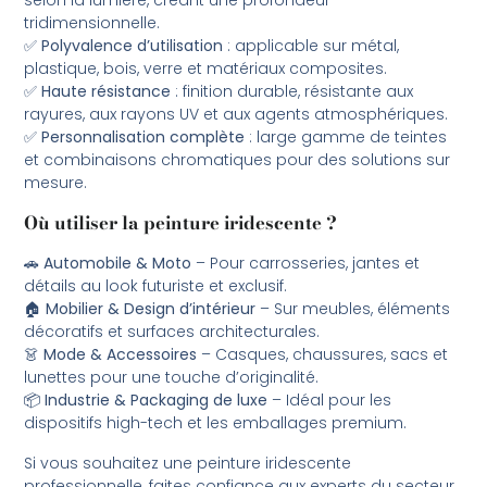
selon la lumière, créant une profondeur
tridimensionnelle.
✅
Polyvalence d’utilisation
: applicable sur métal,
plastique, bois, verre et matériaux composites.
✅
Haute résistance
: finition durable, résistante aux
rayures, aux rayons UV et aux agents atmosphériques.
✅
Personnalisation complète
: large gamme de teintes
et combinaisons chromatiques pour des solutions sur
mesure.
Où utiliser la peinture iridescente ?
🚗
Automobile & Moto
– Pour carrosseries, jantes et
détails au look futuriste et exclusif.
🏠
Mobilier & Design d’intérieur
– Sur meubles, éléments
décoratifs et surfaces architecturales.
👗
Mode & Accessoires
– Casques, chaussures, sacs et
lunettes pour une touche d’originalité.
📦
Industrie & Packaging de luxe
– Idéal pour les
dispositifs high-tech et les emballages premium.
Si vous souhaitez une peinture iridescente
professionnelle, faites confiance aux experts du secteur