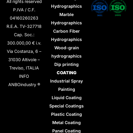
All rights reserved
Hydrographics
P.IVA / C.F.
Marble
04160260263
Hydrographics
R.E.A. TV-327718
Carbon Fiber
Cap. Soc.:
Hydrographics
300.000,00 € i.v.
Wood-grain
Via Costanza, 6 –
hydrographics
31030 Altivole –
Dip printing
Treviso, ITALIA
COATING
INFO
Industrial Spray
ANBOindustry ®
Painting
Liquid Coating
Special Coatings
Plastic Coating
Metal Coating
Panel Coating