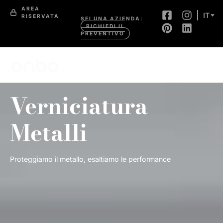
AREA
IT
RISERVATA
SEI UNA AZIENDA:
RICHIEDI IL
PREVENTIVO
Verniciatura
Metalli
Proteggiamo il metallo, esaltiamo le performance