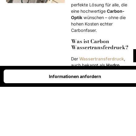
perfekte Lösung für alle, die
eine hochwertige
Carbon-
Optik
wünschen – ohne die
hohen Kosten echter
Carbonfaser.
Was ist Carbon
Wassertransferdruck?
Der
Wassertransferdruck
,
auch bekannt als
Hydro
Dipping
oder Tauchdruck, ist
Informationen anfordern
ein Verfahren, mit dem ein
dreidimensionales Dekor auf
Bauteile unterschiedlichster
Formen und Materialien
übertragen wird. Das
Carbon-Dekor
gehört zu
den gefragtesten Designs,
da es jeder Oberfläche eine
technische, sportliche und
professionelle Optik verleiht.