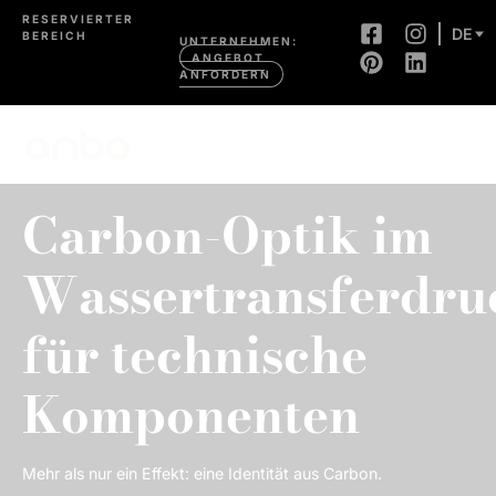
RESERVIERTER
DE
BEREICH
UNTERNEHMEN:
ANGEBOT
ANFORDERN
Carbon-Optik im
Wassertransferdru
für technische
Komponenten
Mehr als nur ein Effekt: eine Identität aus Carbon.