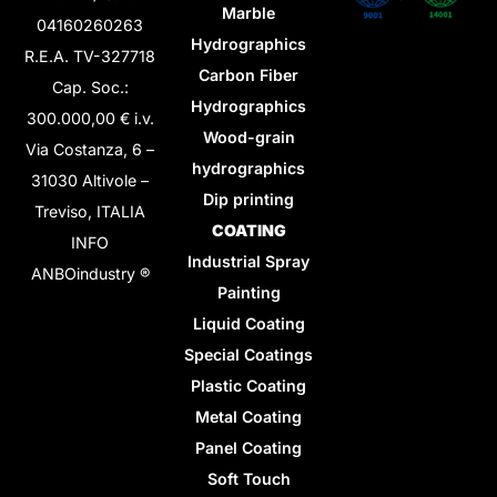
Marble
04160260263
Hydrographics
R.E.A. TV-327718
Carbon Fiber
Cap. Soc.:
Hydrographics
300.000,00 € i.v.
Wood-grain
Via Costanza, 6 –
hydrographics
31030 Altivole –
Dip printing
Treviso, ITALIA
COATING
INFO
Industrial Spray
ANBOindustry ®
Painting
Liquid Coating
Special Coatings
Plastic Coating
Metal Coating
Panel Coating
Soft Touch