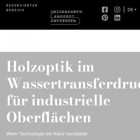
RESERVIERTER
DE
BEREICH
UNTERNEHMEN:
ANGEBOT
ANFORDERN
Holzoptik im
Wassertransferdru
für industrielle
Oberflächen
Wenn Technologie die Natur nachbildet