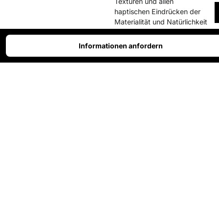
Texturen und allen
haptischen Eindrücken der
Materialität und Natürlichkeit
von echtem Holz.
Informationen anfordern
Es ist möglich, mit diesem
Effekt
verschiedenste
Objekte zu cubicieren
, wie
z. B. Bauteile aus den
Bereichen Automotive,
Elektronik, Design und
Einrichtung, Kinderprodukte,
Haushaltsgeräte, Mode,
Schuhe und Brillen, und viele
mehr. Wir bieten eine große
Auswahl an Holzarten wie
Eiche, Nuss, Wenge, Buche,
Birke, Olive, Palisander,
Esche, Ebenholz, Teak,
Wurzelholz, Kork, Rinde und
viele weitere.