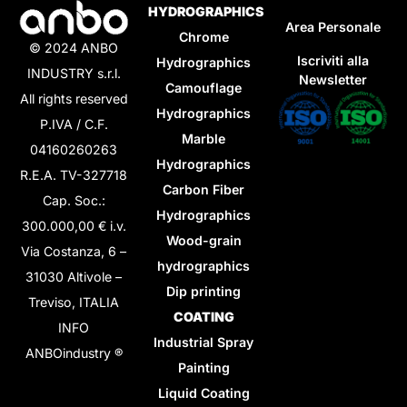
HYDROGRAPHICS
Area Personale
Chrome
© 2024 ANBO
Iscriviti alla
Hydrographics
INDUSTRY s.r.l.
Newsletter
Camouflage
All rights reserved
Hydrographics
P.IVA / C.F.
Marble
04160260263
Hydrographics
R.E.A. TV-327718
Carbon Fiber
Cap. Soc.:
Hydrographics
300.000,00 € i.v.
Wood-grain
Via Costanza, 6 –
hydrographics
31030 Altivole –
Dip printing
Treviso, ITALIA
COATING
INFO
Industrial Spray
ANBOindustry ®
Painting
Liquid Coating