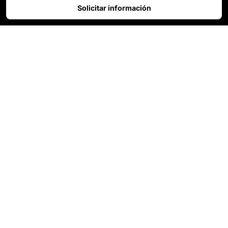
Solicitar información
Acabado Soft
Touch:
Elegancia y
confort al