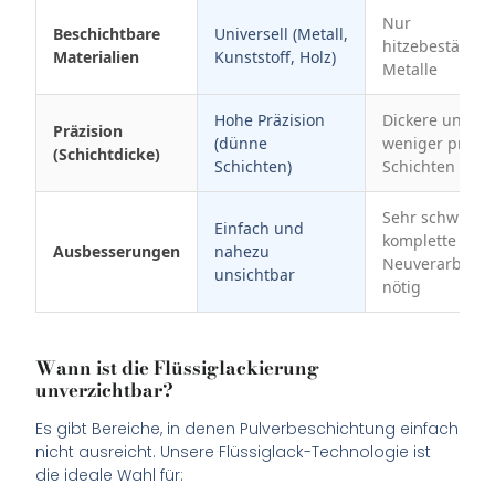
Nur
Beschichtbare
Universell (Metall,
hitzebeständi
Materialien
Kunststoff, Holz)
Metalle
Hohe Präzision
Dickere und
Präzision
(dünne
weniger präzis
(Schichtdicke)
Schichten)
Schichten
Sehr schwierig
Einfach und
komplette
Ausbesserungen
nahezu
Neuverarbeitu
unsichtbar
nötig
Wann ist die Flüssiglackierung
unverzichtbar?
Es gibt Bereiche, in denen Pulverbeschichtung einfach
nicht ausreicht. Unsere Flüssiglack-Technologie ist
die ideale Wahl für: