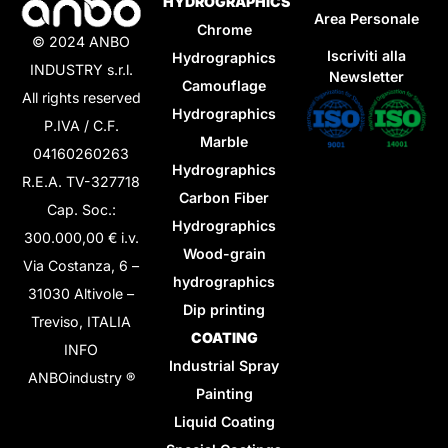
HYDROGRAPHICS
Area Personale
Chrome
© 2024 ANBO
Iscriviti alla
Hydrographics
INDUSTRY s.r.l.
Newsletter
Camouflage
All rights reserved
Hydrographics
P.IVA / C.F.
Marble
04160260263
Hydrographics
R.E.A. TV-327718
Carbon Fiber
Cap. Soc.:
Hydrographics
300.000,00 € i.v.
Wood-grain
Via Costanza, 6 –
hydrographics
31030 Altivole –
Dip printing
Treviso, ITALIA
COATING
INFO
Industrial Spray
ANBOindustry ®
Painting
Liquid Coating