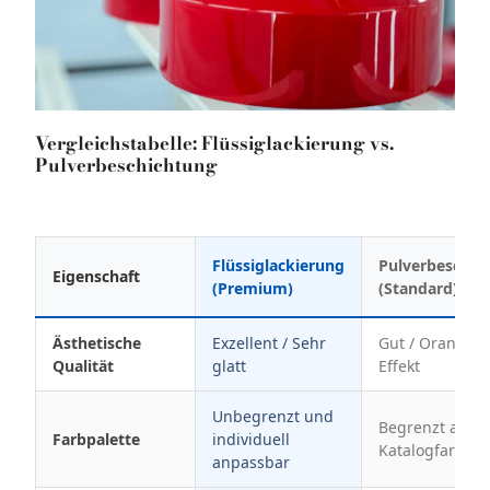
Vergleichstabelle: Flüssiglackierung vs.
Pulverbeschichtung
Flüssiglackierung
Pulverbeschic
Eigenschaft
(Premium)
(Standard)
Ästhetische
Exzellent / Sehr
Gut / Orangen
Qualität
glatt
Effekt
Unbegrenzt und
Begrenzt auf
Farbpalette
individuell
Katalogfarben
anpassbar