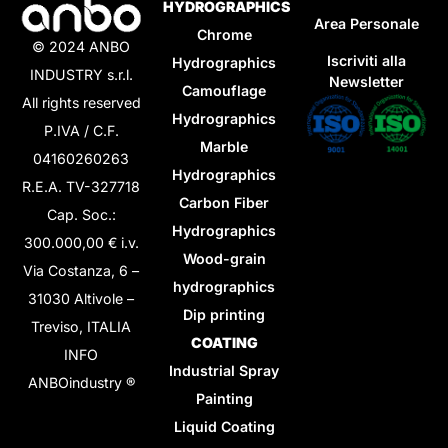
HYDROGRAPHICS
Area Personale
Chrome
© 2024 ANBO
Iscriviti alla
Hydrographics
INDUSTRY s.r.l.
Newsletter
Camouflage
All rights reserved
Hydrographics
P.IVA / C.F.
Marble
04160260263
Hydrographics
R.E.A. TV-327718
Carbon Fiber
Cap. Soc.:
Hydrographics
300.000,00 € i.v.
Wood-grain
Via Costanza, 6 –
hydrographics
31030 Altivole –
Dip printing
Treviso, ITALIA
COATING
INFO
Industrial Spray
ANBOindustry ®
Painting
Liquid Coating