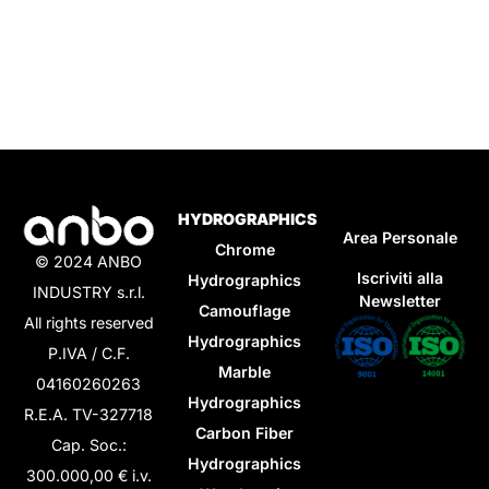
HYDROGRAPHICS
Area Personale
Chrome
© 2024 ANBO
Iscriviti alla
Hydrographics
INDUSTRY s.r.l.
Newsletter
Camouflage
All rights reserved
Hydrographics
P.IVA / C.F.
Marble
04160260263
Hydrographics
R.E.A. TV-327718
Carbon Fiber
Cap. Soc.:
Hydrographics
300.000,00 € i.v.