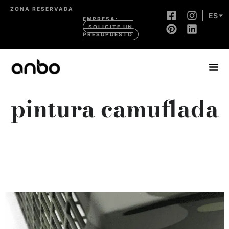
ZONA RESERVADA
ES
EMPRESA:
SOLICITE UN
PRESUPUESTO
pintura camuflada