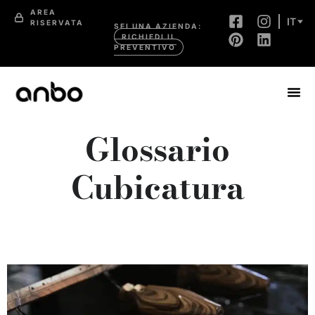
AREA
IT
RISERVATA
SEI UNA AZIENDA:
RICHIEDI IL
PREVENTIVO
Glossario
Cubicatura