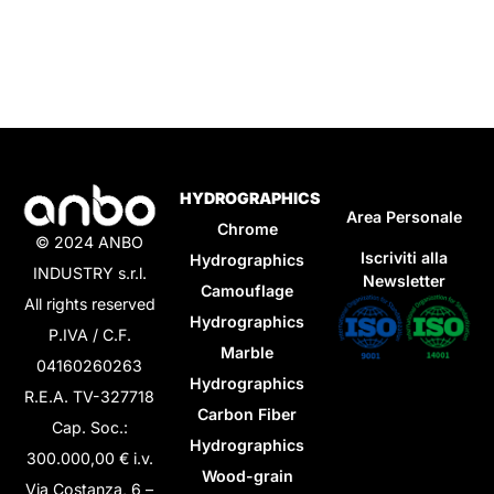
HYDROGRAPHICS
Area Personale
Chrome
© 2024 ANBO
Iscriviti alla
Hydrographics
INDUSTRY s.r.l.
Newsletter
Camouflage
All rights reserved
Hydrographics
P.IVA / C.F.
Marble
04160260263
Hydrographics
R.E.A. TV-327718
Carbon Fiber
Cap. Soc.:
Hydrographics
300.000,00 € i.v.
Wood-grain
Via Costanza, 6 –