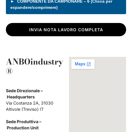
COMPONENTE DA CAMPIONARE – 6 (Clicca per
espandere/comprimere)
ANBOindustry
®
Sede Direzionale –
Headquarters
Via Costanza 2A, 31030
Altivole (Treviso) IT
Sede Produttiva –
Production Unit