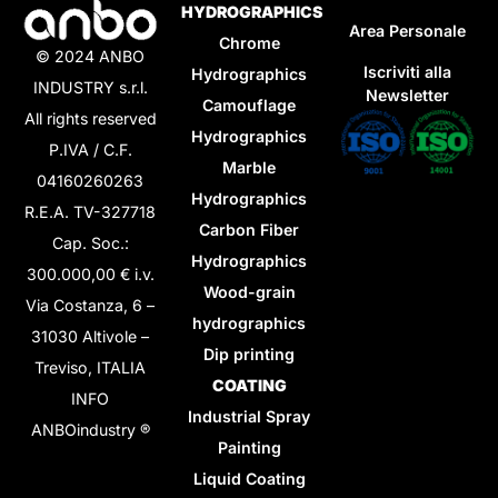
HYDROGRAPHICS
Area Personale
Chrome
© 2024 ANBO
Iscriviti alla
Hydrographics
INDUSTRY s.r.l.
Newsletter
Camouflage
All rights reserved
Hydrographics
P.IVA / C.F.
Marble
04160260263
Hydrographics
R.E.A. TV-327718
Carbon Fiber
Cap. Soc.:
Hydrographics
300.000,00 € i.v.
Wood-grain
Via Costanza, 6 –
hydrographics
31030 Altivole –
Dip printing
Treviso, ITALIA
COATING
INFO
Industrial Spray
ANBOindustry ®
Painting
Liquid Coating