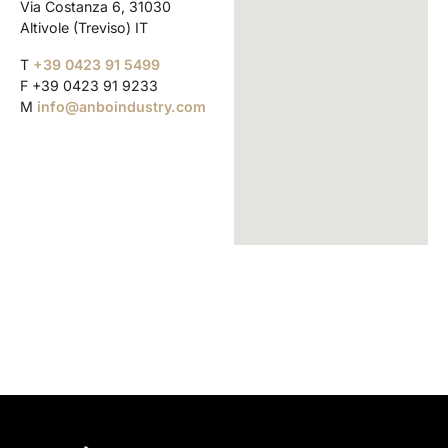
Via Costanza 6, 31030
Altivole (Treviso) IT
T
+39 0423 91 5499
F +39 0423 91 9233
M
info@anboindustry.com